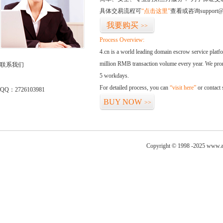
具体交易流程可
“点击这里”
查看或咨询support@
我要购买
>>
Process Overview:
4.cn is a world leading domain escrow service plat
million RMB transaction volume every year. We promi
联系我们
5 workdays.
For detailed process, you can
“visit here”
or contact
QQ：2726103981
BUY NOW
>>
Copyright © 1998 -2025 www.a